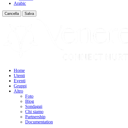
Arabic
Cancella
Salva
Home
Utenti
Eventi
Gruppi
Altro
Foto
Blog
Sondaggi
Chi siamo
Partnership
Documentation