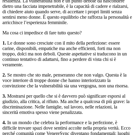
resilienza. La vulnerabilità non è un punto debole da nascondere
dietro una facciata impenetrabile, è la capacità di cadere e rialzarsi,
di chiedere aiuto quando serve, di accettare i propri limiti senza
sentirsi meno donne. È questo equilibrio che rafforza la personalità e
arricchisce l’esperienza femminile.
Ma cosa ci impedisce di fare tutto questo?
1.
Le donne sono cresciute con il mito della perfezione: essere
carine, disponibili, empatiche ma anche efficienti, forti ma non
troppo, dolci ma non deboli. Queste aspettative si traducono in un
continuo tentativo di adattarsi, fino a perdere di vista chi si è
veramente.
2.
Se mostro che sto male, penseranno che non valgo. Questa è la
voce interiore di troppe donne che hanno interiorizzato la
convinzione che la vulnerabilità sia una vergogna, non una risorsa.
3.
Mostrarsi per quello che si è davvero può significare esporsi al
giudizio, alla critica, al rifiuto. Ma anche a qualcosa di più grave: la
discriminazione. Nelle famiglie, sul lavoro, nelle relazioni, la
sincerità emotiva spesso viene penalizzata.
4.
In un mondo che celebra la performance e la perfezione, è
difficile trovare spazi dove sentirsi accolte nella propria verità. Ecco
perché comunità come VenereSync diventano fondamentali: luoghi