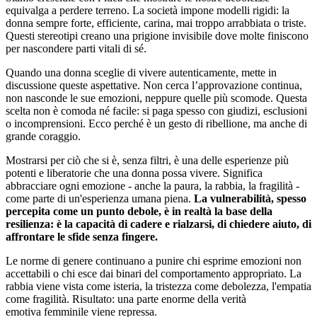
equivalga a perdere terreno. La società impone modelli rigidi: la
donna sempre forte, efficiente, carina, mai troppo arrabbiata o triste.
Questi stereotipi creano una prigione invisibile dove molte finiscono
per nascondere parti vitali di sé.
Quando una donna sceglie di vivere autenticamente, mette in
discussione queste aspettative. Non cerca l’approvazione continua,
non nasconde le sue emozioni, neppure quelle più scomode. Questa
scelta non è comoda né facile: si paga spesso con giudizi, esclusioni
o incomprensioni. Ecco perché è un gesto di ribellione, ma anche di
grande coraggio.
Mostrarsi per ciò che si è, senza filtri, è una delle esperienze più
potenti e liberatorie che una donna possa vivere. Significa
abbracciare ogni emozione - anche la paura, la rabbia, la fragilità -
come parte di un'esperienza umana piena.
La vulnerabilità, spesso
percepita
come un punto debole, è in realtà la base della
resilienza: è la capacità di cadere e
rialzarsi, di chiedere aiuto, di
affrontare le sfide senza fingere.
Le norme di genere continuano a punire chi esprime emozioni non
accettabili o chi esce dai binari del comportamento appropriato. La
rabbia viene vista come isteria, la tristezza come debolezza, l'empatia
come fragilità. Risultato: una parte enorme della verità
emotiva femminile viene repressa.