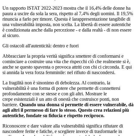
Un rapporto ISTAT 2022-2023 mostra che il 16,4% delle donne ha
paura a uscire da sola la sera, rispetto al 7,4% degli uomini. Il 19,5%
rinuncia a farlo per timore. Questa è larappresentazione tangibile di
una vulnerabilità imposta, non scelta. La libertà di essere autentiche
è condizionata anche dalla percezione - e dalla realtà - di non essere
al sicuro.
Gli ostacoli all'autenticità: dentro e fuori
Abbracciare la propria verità significa smettere di conformarsi e
cominciare a costruire una vita che rispecchi ciò che realmente si è,
anche se questo spaventa o provoca attriti con chi ci circonda. E qui
si annida la vera forza femminile: nel rifiuto di nascondersi.
La fragilità non è sinonimo di debolezza. Al contrario, la
vulnerabilità è una forma di potere che permette di connettersi
profondamente con se stesse e con gli altri. Mostrare le
crepe esistenziali è un atto di onestà che costruisce ponti, non
barriere.
Quando una donna si
permette di essere vulnerabile, dà
agli altri il permesso di fare lo stesso. Questo crea
relazioni più
autentiche, fondate su fiducia e rispetto reciproco.
Riconoscere e dare valore alla vulnerabilità significa rifiutare di
nascondere ferite e fatiche, e scegliere invece di trasformarle in