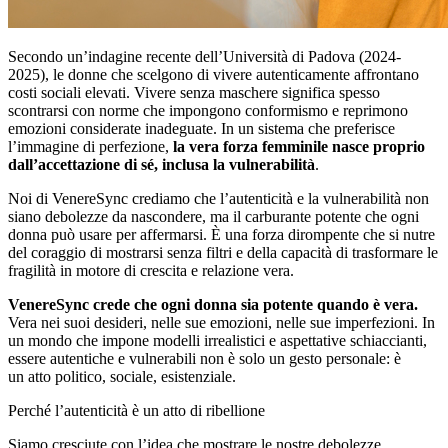
Secondo un’indagine recente dell’Università di Padova (2024-
2025), le donne che scelgono di vivere autenticamente affrontano
costi sociali elevati. Vivere senza maschere significa spesso
scontrarsi con norme che impongono conformismo e reprimono
emozioni considerate inadeguate. In un sistema che preferisce
l’immagine di perfezione,
la vera forza
femminile nasce proprio
dall’accettazione di sé, inclusa la vulnerabilità
.
Noi di VenereSync crediamo che l’autenticità e la vulnerabilità non
siano debolezze da nascondere, ma il carburante potente che ogni
donna può usare per affermarsi. È una forza dirompente che si nutre
del coraggio di mostrarsi senza filtri e della capacità di trasformare le
fragilità in motore di crescita e relazione vera.
VenereSync crede che ogni donna sia potente quando è vera.
Vera nei suoi desideri, nelle sue emozioni, nelle sue imperfezioni. In
un mondo che impone modelli irrealistici e aspettative schiaccianti,
essere autentiche e vulnerabili non è solo un gesto personale: è
un atto politico, sociale, esistenziale.
Perché l’autenticità è un atto di ribellione
Siamo cresciute con l’idea che mostrare le nostre debolezze