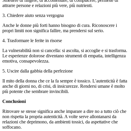
Smettere di fingere, di accontentare, di compiacere, permette di
attrarre persone e relazioni più vere, più nutrienti.
3. Chiedere aiuto senza vergogna
Anche le donne più forti hanno bisogno di cura. Riconoscere i
propri limiti non significa fallire, ma prendersi sul serio.
4. Trasformare le ferite in risorse
La vulnerabilità non si cancella: si ascolta, si accoglie e si trasforma.
Le esperienze dolorose diventano strumenti di empatia, intelligenza
emotiva, consapevolezza.
5. Uscire dalla gabbia della perfezione
Il mito della donna che ce la fa sempre è tossico. L'autenticità è fatta
anche di giorni no, di crisi, di insicurezze. Rendersi umane è molto
più potente che sembrare invincibili.
Conclusioni
Ritrovare se stesse significa anche imparare a dire no a tutto ciò che
non rispetta la propria autenticità. A volte serve allontanarsi da
relazioni che deprimono, da ambienti tossici, da aspettative che
soffocano.