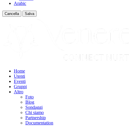
Arabic
Cancella
Salva
Home
Utenti
Eventi
Gruppi
Altro
Foto
Blog
Sondaggi
Chi siamo
Partnership
Documentation