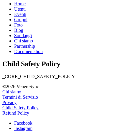
Home
Utenti
Eventi
Gruppi
Foto
Blog
Sondaggi
Chi siamo
Partnership
Documentation
Child Safety Policy
_CORE_CHILD_SAFETY_POLICY
©2026 VenereSync
Chi siamo
Termini di Servizio
Privacy
Child Safety Policy
Refund Policy
Facebook
Instagram