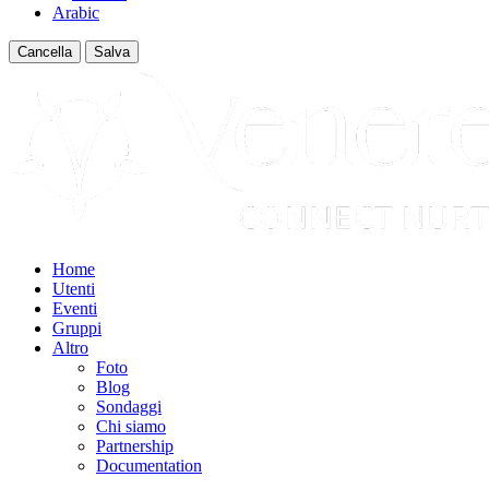
Arabic
Cancella
Salva
Home
Utenti
Eventi
Gruppi
Altro
Foto
Blog
Sondaggi
Chi siamo
Partnership
Documentation