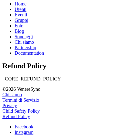
Home
Utenti
Eventi
Gruppi
Foto
Blog
Sondaggi
Chi siamo
Partnership
Documentation
Refund Policy
_CORE_REFUND_POLICY
©2026 VenereSync
Chi siamo
Termini di Servizio
Privacy
Child Safety Policy
Refund Policy
Facebook
Instagram