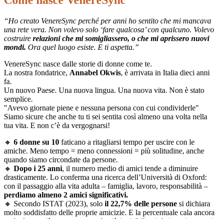
Come nasce VenereSync
“Ho creato VenereSync perché per anni ho sentito che mi mancava
una rete vera. Non volevo solo ‘fare qualcosa’ con qualcuno. Volevo
costruire
relazioni che mi somigliassero, o che mi aprissero nuovi
mondi.
Ora quel luogo esiste. E ti aspetta.”
VenereSync nasce dalle storie di donne come te.
La nostra fondatrice,
Annabel Okwis
, è arrivata in Italia dieci anni
fa.
Un nuovo Paese. Una nuova lingua. Una nuova vita. Non è stato
semplice.
"Avevo giornate piene e nessuna persona con cui condividerle"
Siamo sicure che anche tu ti sei sentita così almeno una volta nella
tua vita. E non c’è da vergognarsi!
🔸
6 donne su 10
faticano a ritagliarsi tempo per uscire con le
amiche. Meno tempo = meno connessioni = più solitudine, anche
quando siamo circondate da persone.
🔸
Dopo i 25 anni
, il numero medio di amici tende a diminuire
drasticamente. Lo conferma una ricerca dell’Università di Oxford:
con il passaggio alla vita adulta – famiglia, lavoro, responsabilità –
perdiamo almeno 2 amici significativi.
🔸 Secondo ISTAT (2023), solo
il 22,7% delle persone
si dichiara
molto soddisfatto delle proprie amicizie. E la percentuale cala ancora