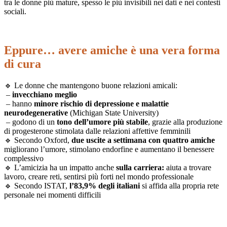
tra le donne più mature, spesso le più invisibili nei dati e nei contesti
sociali.
Eppure… avere amiche è una vera forma
di cura
🔹 Le donne che mantengono buone relazioni amicali:
–
invecchiano meglio
– hanno
minore rischio di depressione e malattie
neurodegenerative
(Michigan State University)
– godono di un
tono dell’umore più stabile
, grazie alla produzione
di progesterone stimolata dalle relazioni affettive femminili
🔹 Secondo Oxford,
due uscite a settimana con quattro amiche
migliorano l’umore, stimolano endorfine e aumentano il benessere
complessivo
🔹 L’amicizia ha un impatto anche
sulla carriera:
aiuta a trovare
lavoro, creare reti, sentirsi più forti nel mondo professionale
🔹 Secondo ISTAT,
l’83,9% degli italiani
si affida alla propria rete
personale nei momenti difficili