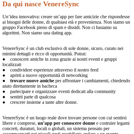
Da qui nasce VenereSync
Un’idea innovativa: creare un’app per fare amicizie che rispondesse
ai bisogni delle donne, di qualsiasi età e provenienza. Non siamo un
gruppo Facebook pieno di spam e dissidi. Non ci basiamo su
algoritmi. Non siamo una dating app.
VenereSync è un club esclusivo di sole donne, sicuro, curato nei
minimi dettagli e ricco di opportunità. Potrai:
● conoscere amiche in zona grazie ai nostri eventi e gruppi
localizzati
● condividere esperienze attraverso il nostro feed
● aprirti a nuove opportunità di networking
●
trovare nuove amiche
per affrontare i cambiamenti, chiedendo
aiuto direttamente in bacheca
● partecipare e organizzare eventi dedicati alla community
● sentirti parte di qualcosa
● crescere insieme a tante altre donne.
VenereSync è un luogo reale dove trovare persone con cui sentirsi
libere e comprese,
un’app per conoscere donne
e costruire legami
concreti, duraturi, locali o globali, un sistema pensato per
accompagnarti nei piccoli gesti quotidiani: andare a un evento,