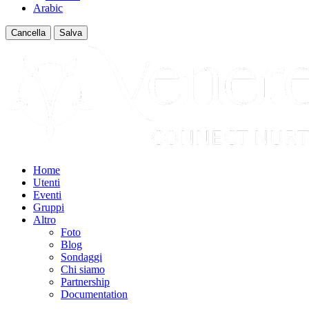
Arabic
Cancella
Salva
Home
Utenti
Eventi
Gruppi
Altro
Foto
Blog
Sondaggi
Chi siamo
Partnership
Documentation