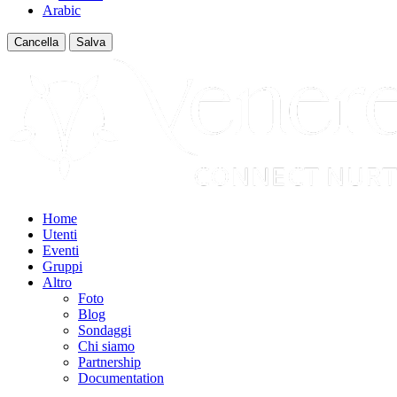
Arabic
Cancella
Salva
Home
Utenti
Eventi
Gruppi
Altro
Foto
Blog
Sondaggi
Chi siamo
Partnership
Documentation