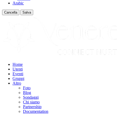
Arabic
Cancella
Salva
Home
Utenti
Eventi
Gruppi
Altro
Foto
Blog
Sondaggi
Chi siamo
Partnership
Documentation