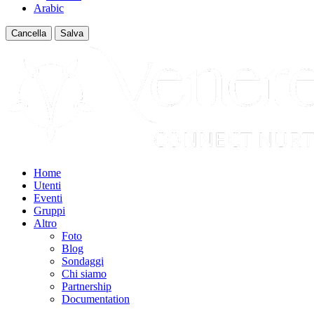
Arabic
Cancella
Salva
Home
Utenti
Eventi
Gruppi
Altro
Foto
Blog
Sondaggi
Chi siamo
Partnership
Documentation