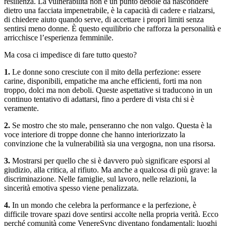
resilienza. La vulnerabilità non è un punto debole da nascondere
dietro una facciata impenetrabile, è la capacità di cadere e rialzarsi,
di chiedere aiuto quando serve, di accettare i propri limiti senza
sentirsi meno donne. È questo equilibrio che rafforza la personalità e
arricchisce l’esperienza femminile.
Ma cosa ci impedisce di fare tutto questo?
1.
Le donne sono cresciute con il mito della perfezione: essere
carine, disponibili, empatiche ma anche efficienti, forti ma non
troppo, dolci ma non deboli. Queste aspettative si traducono in un
continuo tentativo di adattarsi, fino a perdere di vista chi si è
veramente.
2.
Se mostro che sto male, penseranno che non valgo. Questa è la
voce interiore di troppe donne che hanno interiorizzato la
convinzione che la vulnerabilità sia una vergogna, non una risorsa.
3.
Mostrarsi per quello che si è davvero può significare esporsi al
giudizio, alla critica, al rifiuto. Ma anche a qualcosa di più grave: la
discriminazione. Nelle famiglie, sul lavoro, nelle relazioni, la
sincerità emotiva spesso viene penalizzata.
4.
In un mondo che celebra la performance e la perfezione, è
difficile trovare spazi dove sentirsi accolte nella propria verità. Ecco
perché comunità come VenereSync diventano fondamentali: luoghi