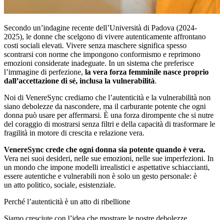
Secondo un’indagine recente dell’Università di Padova (2024-
2025), le donne che scelgono di vivere autenticamente affrontano
costi sociali elevati. Vivere senza maschere significa spesso
scontrarsi con norme che impongono conformismo e reprimono
emozioni considerate inadeguate. In un sistema che preferisce
l’immagine di perfezione,
la vera forza
femminile nasce proprio
dall’accettazione di sé, inclusa la vulnerabilità
.
Noi di VenereSync crediamo che l’autenticità e la vulnerabilità non
siano debolezze da nascondere, ma il carburante potente che ogni
donna può usare per affermarsi. È una forza dirompente che si nutre
del coraggio di mostrarsi senza filtri e della capacità di trasformare le
fragilità in motore di crescita e relazione vera.
VenereSync crede che ogni donna sia potente quando è vera.
Vera nei suoi desideri, nelle sue emozioni, nelle sue imperfezioni. In
un mondo che impone modelli irrealistici e aspettative schiaccianti,
essere autentiche e vulnerabili non è solo un gesto personale: è
un atto politico, sociale, esistenziale.
Perché l’autenticità è un atto di ribellione
Siamo cresciute con l’idea che mostrare le nostre debolezze