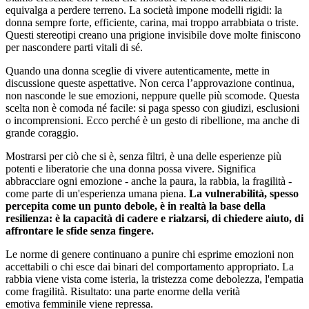
equivalga a perdere terreno. La società impone modelli rigidi: la
donna sempre forte, efficiente, carina, mai troppo arrabbiata o triste.
Questi stereotipi creano una prigione invisibile dove molte finiscono
per nascondere parti vitali di sé.
Quando una donna sceglie di vivere autenticamente, mette in
discussione queste aspettative. Non cerca l’approvazione continua,
non nasconde le sue emozioni, neppure quelle più scomode. Questa
scelta non è comoda né facile: si paga spesso con giudizi, esclusioni
o incomprensioni. Ecco perché è un gesto di ribellione, ma anche di
grande coraggio.
Mostrarsi per ciò che si è, senza filtri, è una delle esperienze più
potenti e liberatorie che una donna possa vivere. Significa
abbracciare ogni emozione - anche la paura, la rabbia, la fragilità -
come parte di un'esperienza umana piena.
La vulnerabilità, spesso
percepita
come un punto debole, è in realtà la base della
resilienza: è la capacità di cadere e
rialzarsi, di chiedere aiuto, di
affrontare le sfide senza fingere.
Le norme di genere continuano a punire chi esprime emozioni non
accettabili o chi esce dai binari del comportamento appropriato. La
rabbia viene vista come isteria, la tristezza come debolezza, l'empatia
come fragilità. Risultato: una parte enorme della verità
emotiva femminile viene repressa.