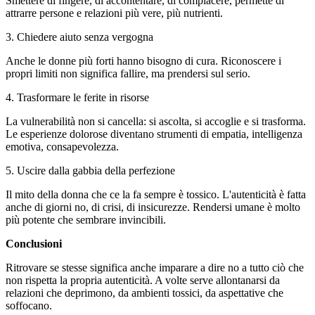
Smettere di fingere, di accontentare, di compiacere, permette di
attrarre persone e relazioni più vere, più nutrienti.
3. Chiedere aiuto senza vergogna
Anche le donne più forti hanno bisogno di cura. Riconoscere i
propri limiti non significa fallire, ma prendersi sul serio.
4. Trasformare le ferite in risorse
La vulnerabilità non si cancella: si ascolta, si accoglie e si trasforma.
Le esperienze dolorose diventano strumenti di empatia, intelligenza
emotiva, consapevolezza.
5. Uscire dalla gabbia della perfezione
Il mito della donna che ce la fa sempre è tossico. L'autenticità è fatta
anche di giorni no, di crisi, di insicurezze. Rendersi umane è molto
più potente che sembrare invincibili.
Conclusioni
Ritrovare se stesse significa anche imparare a dire no a tutto ciò che
non rispetta la propria autenticità. A volte serve allontanarsi da
relazioni che deprimono, da ambienti tossici, da aspettative che
soffocano.