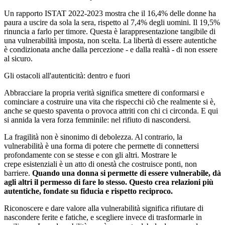
Un rapporto ISTAT 2022-2023 mostra che il 16,4% delle donne ha
paura a uscire da sola la sera, rispetto al 7,4% degli uomini. Il 19,5%
rinuncia a farlo per timore. Questa è larappresentazione tangibile di
una vulnerabilità imposta, non scelta. La libertà di essere autentiche
è condizionata anche dalla percezione - e dalla realtà - di non essere
al sicuro.
Gli ostacoli all'autenticità: dentro e fuori
Abbracciare la propria verità significa smettere di conformarsi e
cominciare a costruire una vita che rispecchi ciò che realmente si è,
anche se questo spaventa o provoca attriti con chi ci circonda. E qui
si annida la vera forza femminile: nel rifiuto di nascondersi.
La fragilità non è sinonimo di debolezza. Al contrario, la
vulnerabilità è una forma di potere che permette di connettersi
profondamente con se stesse e con gli altri. Mostrare le
crepe esistenziali è un atto di onestà che costruisce ponti, non
barriere.
Quando una donna si
permette di essere vulnerabile, dà
agli altri il permesso di fare lo stesso. Questo crea
relazioni più
autentiche, fondate su fiducia e rispetto reciproco.
Riconoscere e dare valore alla vulnerabilità significa rifiutare di
nascondere ferite e fatiche, e scegliere invece di trasformarle in