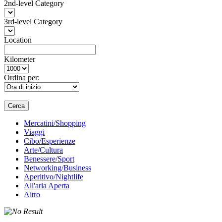
2nd-level Category
3rd-level Category
Location
Kilometer
Ordina per:
Cerca
Mercatini/Shopping
Viaggi
Cibo/Esperienze
Arte/Cultura
Benessere/Sport
Networking/Business
Aperitivo/Nightlife
All'aria Aperta
Altro